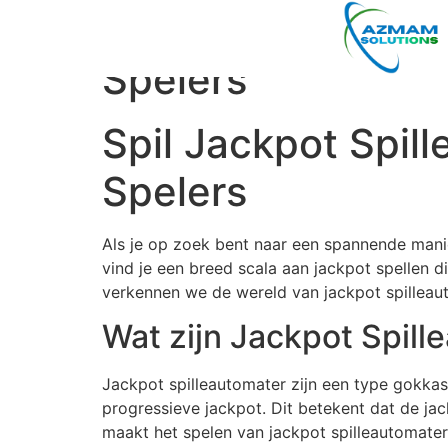
Spil Jackpot Spil
Spelers
Spil Jackpot Spil
Spelers
Als je op zoek bent naar een spannende manie
vind je een breed scala aan jackpot spellen di
verkennen we de wereld van jackpot spilleaut
Wat zijn Jackpot Spill
Jackpot spilleautomater zijn een type gokkas
progressieve jackpot. Dit betekent dat de jac
maakt het spelen van jackpot spilleautomater