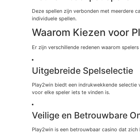
Deze spellen zijn verbonden met meerdere cas
individuele spellen.
Waarom Kiezen voor P
Er zijn verschillende redenen waarom spelers 
Uitgebreide Spelselectie
Play2win biedt een indrukwekkende selectie va
voor elke speler iets te vinden is.
Veilige en Betrouwbare 
Play2win is een betrouwbaar casino dat zich 