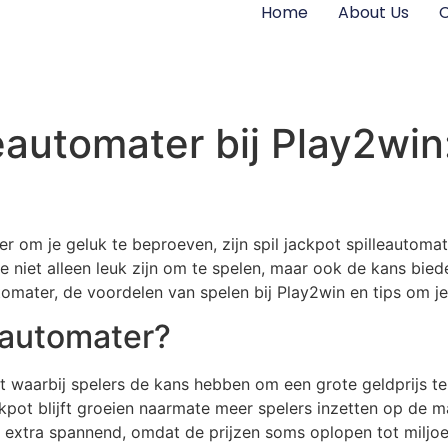
Home
About Us
leautomater bij Play2win
leautomater bij Play2win
r om je geluk te beproeven, zijn spil jackpot spilleautomat
e niet alleen leuk zijn om te spelen, maar ook de kans biede
omater, de voordelen van spelen bij Play2win en tips om j
eautomater?
t waarbij spelers de kans hebben om een grote geldprijs t
kpot blijft groeien naarmate meer spelers inzetten op de m
 extra spannend, omdat de prijzen soms oplopen tot miljoe