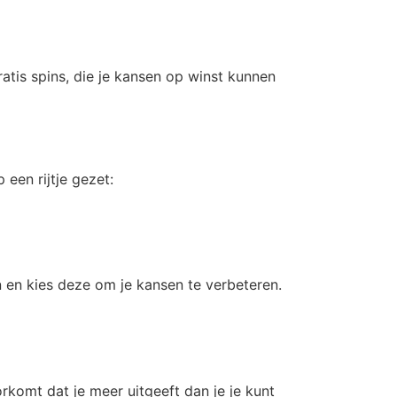
atis spins, die je kansen op winst kunnen
een rijtje gezet:
n en kies deze om je kansen te verbeteren.
rkomt dat je meer uitgeeft dan je je kunt