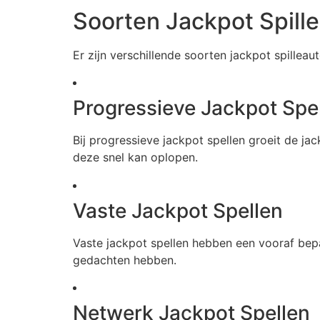
Soorten Jackpot Spill
Er zijn verschillende soorten jackpot spille
Progressieve Jackpot Spe
Bij progressieve jackpot spellen groeit de j
deze snel kan oplopen.
Vaste Jackpot Spellen
Vaste jackpot spellen hebben een vooraf bepaal
gedachten hebben.
Netwerk Jackpot Spellen