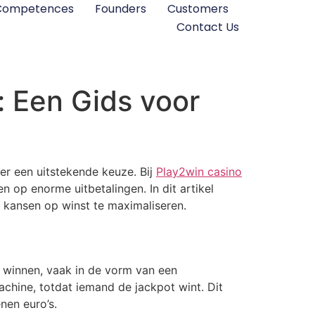
Competences
Founders
Customers
: Een Gids voor
Contact Us
: Een Gids voor
er een uitstekende keuze. Bij
Play2win casino
n op enorme uitbetalingen. In dit artikel
e kansen op winst te maximaliseren.
e winnen, vaak in de vorm van een
achine, totdat iemand de jackpot wint. Dit
nen euro’s.