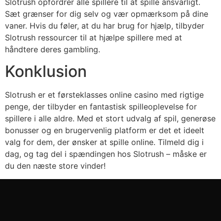
Slotrush opfordrer alle spillere til at spille ansvarligt.
Sæt grænser for dig selv og vær opmærksom på dine
vaner. Hvis du føler, at du har brug for hjælp, tilbyder
Slotrush ressourcer til at hjælpe spillere med at
håndtere deres gambling.
Konklusion
Slotrush er et førsteklasses online casino med rigtige
penge, der tilbyder en fantastisk spilleoplevelse for
spillere i alle aldre. Med et stort udvalg af spil, generøse
bonusser og en brugervenlig platform er det et ideelt
valg for dem, der ønsker at spille online. Tilmeld dig i
dag, og tag del i spændingen hos Slotrush – måske er
du den næste store vinder!