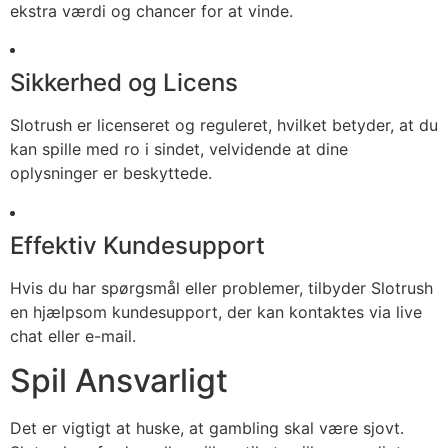
ekstra værdi og chancer for at vinde.
Sikkerhed og Licens
Slotrush er licenseret og reguleret, hvilket betyder, at du
kan spille med ro i sindet, velvidende at dine
oplysninger er beskyttede.
Effektiv Kundesupport
Hvis du har spørgsmål eller problemer, tilbyder Slotrush
en hjælpsom kundesupport, der kan kontaktes via live
chat eller e-mail.
Spil Ansvarligt
Det er vigtigt at huske, at gambling skal være sjovt.