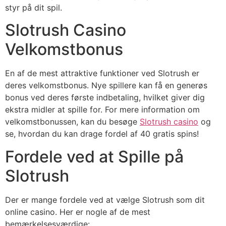
styr på dit spil.
Slotrush Casino
Velkomstbonus
En af de mest attraktive funktioner ved Slotrush er
deres velkomstbonus. Nye spillere kan få en generøs
bonus ved deres første indbetaling, hvilket giver dig
ekstra midler at spille for. For mere information om
velkomstbonussen, kan du besøge
Slotrush casino
og
se, hvordan du kan drage fordel af 40 gratis spins!
Fordele ved at Spille på
Slotrush
Der er mange fordele ved at vælge Slotrush som dit
online casino. Her er nogle af de mest
bemærkelsesværdige: