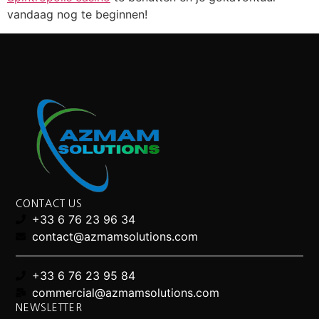
vandaag nog te beginnen!
CONTACT US
+33 6 76 23 96 34
contact@azmamsolutions.com
+33 6 76 23 95 84
commercial@azmamsolutions.com
NEWSLETTER