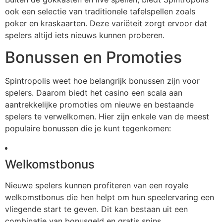
ook een selectie van traditionele tafelspellen zoals
poker en kraskaarten. Deze variëteit zorgt ervoor dat
spelers altijd iets nieuws kunnen proberen.
Bonussen en Promoties
Spintropolis weet hoe belangrijk bonussen zijn voor
spelers. Daarom biedt het casino een scala aan
aantrekkelijke promoties om nieuwe en bestaande
spelers te verwelkomen. Hier zijn enkele van de meest
populaire bonussen die je kunt tegenkomen:
Welkomstbonus
Nieuwe spelers kunnen profiteren van een royale
welkomstbonus die hen helpt om hun speelervaring een
vliegende start te geven. Dit kan bestaan uit een
combinatie van bonusgeld en gratis spins.