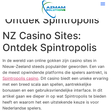
NZ Casino Sites:
Ontdek Spintropolis
NZ Casino Sites:
Ontdek Spintropolis
In de wereld van online gokken zijn casino sites in
Nieuw-Zeeland steeds populairder geworden. Een van
de meest opwindende platforms die spelers aantrekt, is
Spintropolis casino
. Dit casino biedt een unieke ervaring
met een breed scala aan spellen, aantrekkelijke
bonussen en een gebruiksvriendelijke interface. In dit
artikel gaan we dieper in op wat Spintropolis te bieden
heeft en waarom het een uitstekende keuze is voor
Nederlandse spelers.