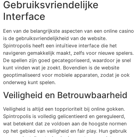
Gebruiksvriendelijke
Interface
Een van de belangrijkste aspecten van een online casino
is de gebruiksvriendelijkheid van de website.
Spintropolis heeft een intuïtieve interface die het
navigeren gemakkelijk maakt, zelfs voor nieuwe spelers.
De spellen zijn goed gecategoriseerd, waardoor je snel
kunt vinden wat je zoekt. Bovendien is de website
geoptimaliseerd voor mobiele apparaten, zodat je ook
onderweg kunt spelen.
Veiligheid en Betrouwbaarheid
Veiligheid is altijd een topprioriteit bij online gokken.
Spintropolis is volledig gelicentieerd en gereguleerd,
wat betekent dat ze voldoen aan de hoogste normen
op het gebied van veiligheid en fair play. Hun gebruik