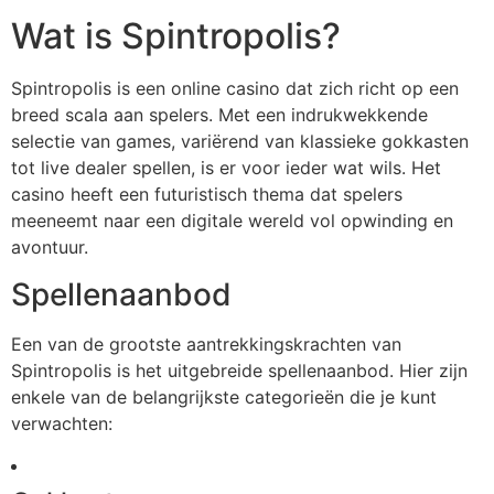
Wat is Spintropolis?
Spintropolis is een online casino dat zich richt op een
breed scala aan spelers. Met een indrukwekkende
selectie van games, variërend van klassieke gokkasten
tot live dealer spellen, is er voor ieder wat wils. Het
casino heeft een futuristisch thema dat spelers
meeneemt naar een digitale wereld vol opwinding en
avontuur.
Spellenaanbod
Een van de grootste aantrekkingskrachten van
Spintropolis is het uitgebreide spellenaanbod. Hier zijn
enkele van de belangrijkste categorieën die je kunt
verwachten: