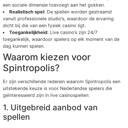
een sociale dimensie toevoegt aan het gokken.
Realistisch spel:
De spellen worden gestreamd
vanuit professionele studio’s, waardoor de ervaring
dicht bij die van een fysiek casino ligt.
Toegankelijkheid:
Live casino’s zijn 24/7
toegankelijk, waardoor spelers op elk moment van de
dag kunnen spelen.
Waarom kiezen voor
Spintropolis?
Er zijn verschillende redenen waarom Spintropolis een
uitstekende keuze is voor Nederlandse spelers die
geïnteresseerd zijn in live casinospellen:
1. Uitgebreid aanbod van
spellen