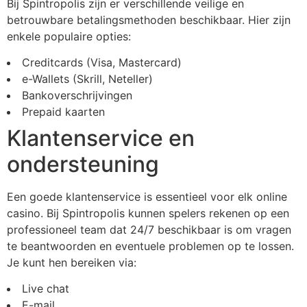
Bij Spintropolis zijn er verschillende veilige en
betrouwbare betalingsmethoden beschikbaar. Hier zijn
enkele populaire opties:
Creditcards (Visa, Mastercard)
e-Wallets (Skrill, Neteller)
Bankoverschrijvingen
Prepaid kaarten
Klantenservice en
ondersteuning
Een goede klantenservice is essentieel voor elk online
casino. Bij Spintropolis kunnen spelers rekenen op een
professioneel team dat 24/7 beschikbaar is om vragen
te beantwoorden en eventuele problemen op te lossen.
Je kunt hen bereiken via:
Live chat
E-mail