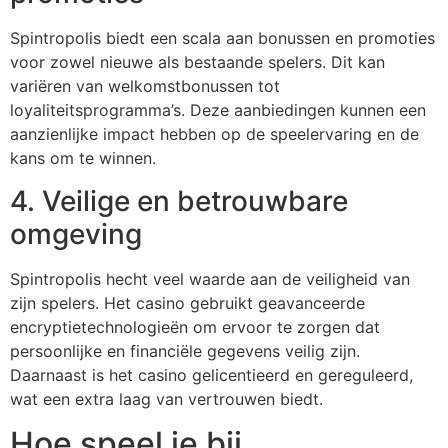
Spintropolis biedt een scala aan bonussen en promoties
voor zowel nieuwe als bestaande spelers. Dit kan
variëren van welkomstbonussen tot
loyaliteitsprogramma’s. Deze aanbiedingen kunnen een
aanzienlijke impact hebben op de speelervaring en de
kans om te winnen.
4. Veilige en betrouwbare
omgeving
Spintropolis hecht veel waarde aan de veiligheid van
zijn spelers. Het casino gebruikt geavanceerde
encryptietechnologieën om ervoor te zorgen dat
persoonlijke en financiële gegevens veilig zijn.
Daarnaast is het casino gelicentieerd en gereguleerd,
wat een extra laag van vertrouwen biedt.
Hoe speel je bij