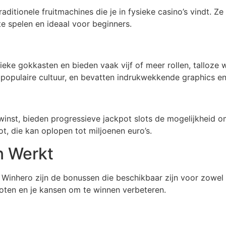
aditionele fruitmachines die je in fysieke casino’s vindt. Z
te spelen en ideaal voor beginners.
eke gokkasten en bieden vaak vijf of meer rollen, talloze w
 populaire cultuur, en bevatten indrukwekkende graphics en
 winst, bieden progressieve jackpot slots de mogelijkheid 
t, die kan oplopen tot miljoenen euro’s.
n Werkt
 Winhero zijn de bonussen die beschikbaar zijn voor zowel
roten en je kansen om te winnen verbeteren.