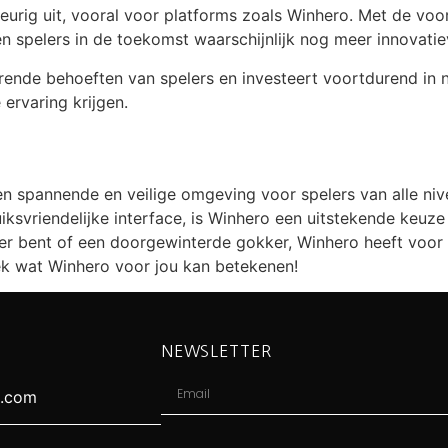
eurig uit, vooral voor platforms zoals Winhero. Met de vo
en spelers in de toekomst waarschijnlijk nog meer innovat
rende behoeften van spelers en investeert voortdurend in n
 ervaring krijgen.
en spannende en veilige omgeving voor spelers van alle niv
iksvriendelijke interface, is Winhero een uitstekende keuze
er bent of een doorgewinterde gokker, Winhero heeft voor 
ek wat Winhero voor jou kan betekenen!
NEWSLETTER
s.com