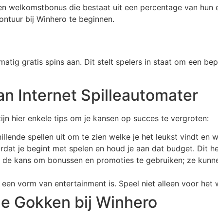
n welkomstbonus die bestaat uit een percentage van hun ee
ntuur bij Winhero te beginnen.
atig gratis spins aan. Dit stelt spelers in staat om een be
an Internet Spilleautomater
zijn hier enkele tips om je kansen op succes te vergroten:
llende spellen uit om te zien welke je het leukst vindt en 
rdat je begint met spelen en houd je aan dat budget. Dit h
t de kans om bonussen en promoties te gebruiken; ze kunne
een vorm van entertainment is. Speel niet alleen voor het 
e Gokken bij Winhero