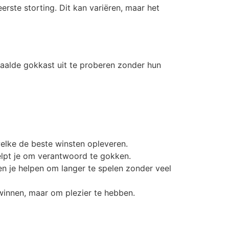
rste storting. Dit kan variëren, maar het
paalde gokkast uit te proberen zonder hun
welke de beste winsten opleveren.
elpt je om verantwoord te gokken.
n je helpen om langer te spelen zonder veel
winnen, maar om plezier te hebben.