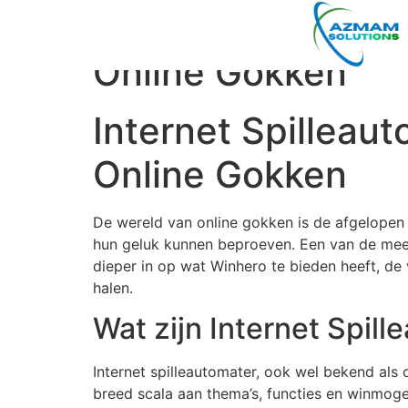
Internet Spilleau
Online Gokken
Internet Spilleau
Online Gokken
De wereld van online gokken is de afgelopen 
hun geluk kunnen beproeven. Een van de mee
dieper in op wat Winhero te bieden heeft, de 
halen.
Wat zijn Internet Spil
Internet spilleautomater, ook wel bekend als on
breed scala aan thema’s, functies en winmoge