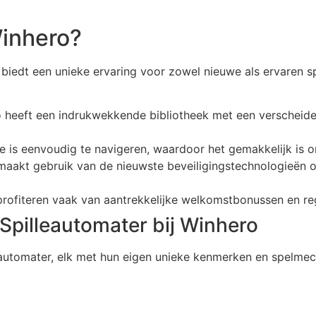
inhero?
 biedt een unieke ervaring voor zowel nieuwe als ervaren s
heeft een indrukwekkende bibliotheek met een verscheiden
 is eenvoudig te navigeren, waardoor het gemakkelijk is om
aakt gebruik van de nieuwste beveiligingstechnologieën o
rofiteren vaak van aantrekkelijke welkomstbonussen en re
Spilleautomater bij Winhero
leautomater, elk met hun eigen unieke kenmerken en spelmec