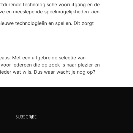
ortdurende technologische vooruitgang en de
ieve en meeslepende speelmogelijkheden zien.
ieuwe technologieën en spellen. Dit zorgt
eaus. Met een uitgebreide selectie van
 voor iedereen die op zoek is naar plezier en
ieder wat wils. Dus waar wacht je nog op?
SUBSCRIBE