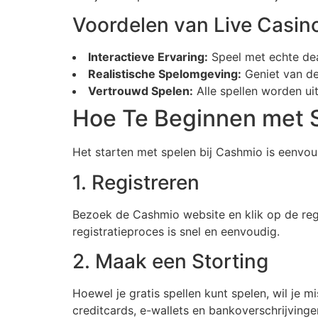
Voordelen van Live Casin
Interactieve Ervaring:
Speel met echte dea
Realistische Spelomgeving:
Geniet van de 
Vertrouwd Spelen:
Alle spellen worden ui
Hoe Te Beginnen met S
Het starten met spelen bij Cashmio is eenvou
1. Registreren
Bezoek de Cashmio website en klik op de regi
registratieproces is snel en eenvoudig.
2. Maak een Storting
Hoewel je gratis spellen kunt spelen, wil je
creditcards, e-wallets en bankoverschrijvinge