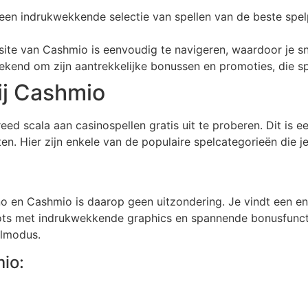
en indrukwekkende selectie van spellen van de beste spelpr
te van Cashmio is eenvoudig te navigeren, waardoor je snel
kend om zijn aantrekkelijke bonussen en promoties, die spe
ij Cashmio
ed scala aan casinospellen gratis uit te proberen. Dit is e
ten. Hier zijn enkele van de populaire spelcategorieën die j
ino en Cashmio is daarop geen uitzondering. Je vindt een 
lots met indrukwekkende graphics en spannende bonusfuncti
elmodus.
io: