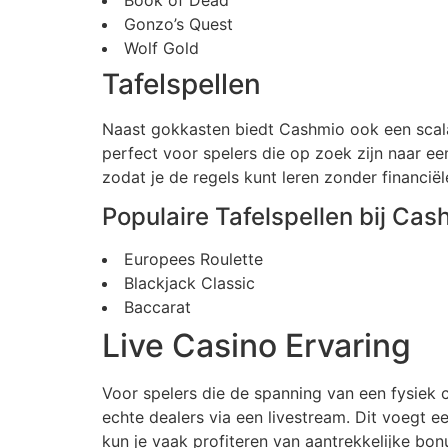
Gonzo’s Quest
Wolf Gold
Tafelspellen
Naast gokkasten biedt Cashmio ook een scala 
perfect voor spelers die op zoek zijn naar ee
zodat je de regels kunt leren zonder financiële
Populaire Tafelspellen bij Cas
Europees Roulette
Blackjack Classic
Baccarat
Live Casino Ervaring
Voor spelers die de spanning van een fysiek c
echte dealers via een livestream. Dit voegt ee
kun je vaak profiteren van aantrekkelijke bo