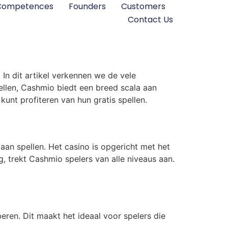
Competences
Founders
Customers
Contact Us
 In dit artikel verkennen we de vele
ellen, Cashmio biedt een breed scala aan
unt profiteren van hun gratis spellen.
aan spellen. Het casino is opgericht met het
g, trekt Cashmio spelers van alle niveaus aan.
eren. Dit maakt het ideaal voor spelers die