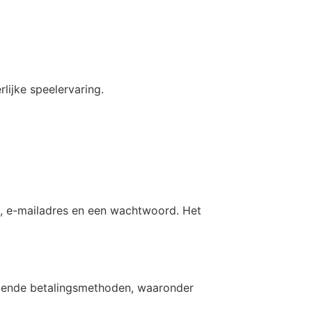
lijke speelervaring.
:
m, e-mailadres en een wachtwoord. Het
hillende betalingsmethoden, waaronder