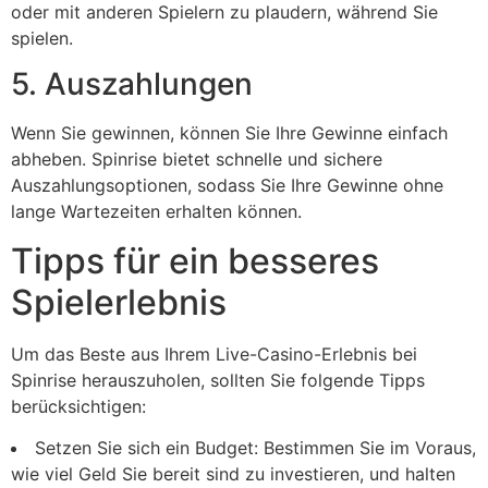
oder mit anderen Spielern zu plaudern, während Sie
spielen.
5. Auszahlungen
Wenn Sie gewinnen, können Sie Ihre Gewinne einfach
abheben. Spinrise bietet schnelle und sichere
Auszahlungsoptionen, sodass Sie Ihre Gewinne ohne
lange Wartezeiten erhalten können.
Tipps für ein besseres
Spielerlebnis
Um das Beste aus Ihrem Live-Casino-Erlebnis bei
Spinrise herauszuholen, sollten Sie folgende Tipps
berücksichtigen:
Setzen Sie sich ein Budget: Bestimmen Sie im Voraus,
wie viel Geld Sie bereit sind zu investieren, und halten