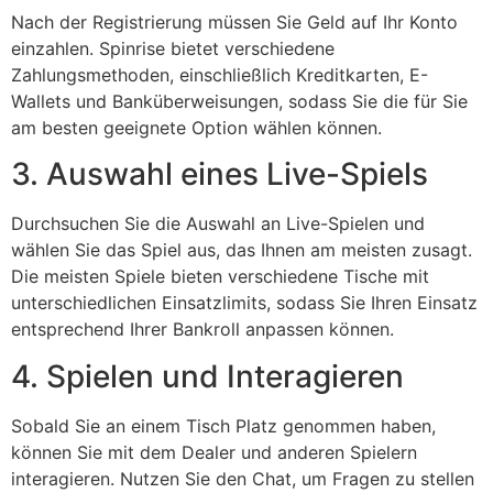
Nach der Registrierung müssen Sie Geld auf Ihr Konto
einzahlen. Spinrise bietet verschiedene
Zahlungsmethoden, einschließlich Kreditkarten, E-
Wallets und Banküberweisungen, sodass Sie die für Sie
am besten geeignete Option wählen können.
3. Auswahl eines Live-Spiels
Durchsuchen Sie die Auswahl an Live-Spielen und
wählen Sie das Spiel aus, das Ihnen am meisten zusagt.
Die meisten Spiele bieten verschiedene Tische mit
unterschiedlichen Einsatzlimits, sodass Sie Ihren Einsatz
entsprechend Ihrer Bankroll anpassen können.
4. Spielen und Interagieren
Sobald Sie an einem Tisch Platz genommen haben,
können Sie mit dem Dealer und anderen Spielern
interagieren. Nutzen Sie den Chat, um Fragen zu stellen