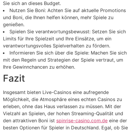
Sie sich an dieses Budget.
Nutzen Sie Boni: Achten Sie auf aktuelle Promotions
und Boni, die Ihnen helfen können, mehr Spiele zu
genießen.
Spielen Sie verantwortungsbewusst: Setzen Sie sich
Limits für Ihre Spielzeit und Ihre Einsätze, um ein
verantwortungsvolles Spielverhalten zu fördern.
Informieren Sie sich über die Spiele: Machen Sie sich
mit den Regeln und Strategien der Spiele vertraut, um
Ihre Gewinnchancen zu erhöhen.
Fazit
Insgesamt bieten Live-Casinos eine aufregende
Möglichkeit, die Atmosphäre eines echten Casinos zu
erleben, ohne das Haus verlassen zu müssen. Mit der
Vielzahl an Spielen, der hohen Streaming-Qualität und
den attraktiven Boni ist
spinrise-casino.com.de
eine der
besten Optionen für Spieler in Deutschland. Egal, ob Sie