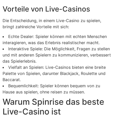
Vorteile von Live-Casinos
Die Entscheidung, in einem Live-Casino zu spielen,
bringt zahlreiche Vorteile mit sich:
Echte Dealer: Spieler können mit echten Menschen
interagieren, was das Erlebnis realistischer macht.
Interaktive Spiele: Die Möglichkeit, Fragen zu stellen
und mit anderen Spielern zu kommunizieren, verbessert
das Spielerlebnis.
Vielfalt an Spielen: Live-Casinos bieten eine breite
Palette von Spielen, darunter Blackjack, Roulette und
Baccarat.
Bequemlichkeit: Spieler können bequem von zu
Hause aus spielen, ohne reisen zu müssen.
Warum Spinrise das beste
Live-Casino ist