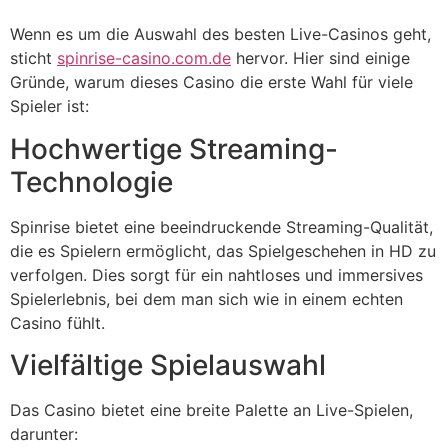
Wenn es um die Auswahl des besten Live-Casinos geht,
sticht
spinrise-casino.com.de
hervor. Hier sind einige
Gründe, warum dieses Casino die erste Wahl für viele
Spieler ist:
Hochwertige Streaming-
Technologie
Spinrise bietet eine beeindruckende Streaming-Qualität,
die es Spielern ermöglicht, das Spielgeschehen in HD zu
verfolgen. Dies sorgt für ein nahtloses und immersives
Spielerlebnis, bei dem man sich wie in einem echten
Casino fühlt.
Vielfältige Spielauswahl
Das Casino bietet eine breite Palette an Live-Spielen,
darunter: