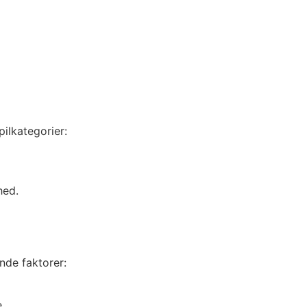
pilkategorier:
hed.
nde faktorer:
.