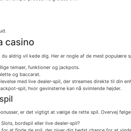
ud.
a casino
å du aldrig vil kede dig. Her er nogle af de mest populære s
lige temaer, funktioner og jackpots.
ulette og baccarat.
velse med live dealer-spil, der streames direkte til din en
ackpot-spil, hvor gevinsterne kan nå svimlende højder.
spil
nusser, er det vigtigt at vælge de rette spil. Overvej følge
lots, bordspil eller live dealer-spil?
or at finde de spil, der giver dig bedst chance for at vinde