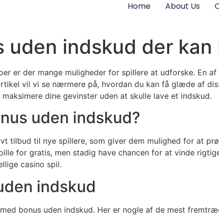
Home
About Us
 uden indskud der ka
 uden indskud der ka
noer er der mange muligheder for spillere at udforske. En a
tikel vil vi se nærmere på, hvordan du kan få glæde af dis
maksimere dine gevinster uden at skulle lave et indskud.
onus uden indskud?
 tilbud til nye spillere, som giver dem mulighed for at prøv
ille for gratis, men stadig have chancen for at vinde rigtig
llige casino spil.
uden indskud
 med bonus uden indskud. Her er nogle af de mest fremtr