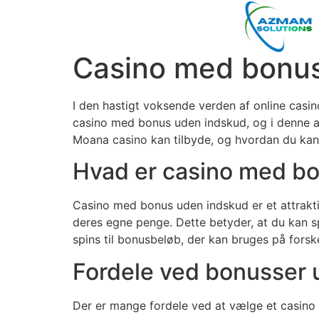
Casino med bonus
Casino med bonus
I den hastigt voksende verden af online casi
casino med bonus uden indskud, og i denne ar
Moana casino kan tilbyde, og hvordan du kan 
Hvad er casino med b
Casino med bonus uden indskud er et attraktivt
deres egne penge. Dette betyder, at du kan sp
spins til bonusbeløb, der kan bruges på forske
Fordele ved bonusser 
Der er mange fordele ved at vælge et casino