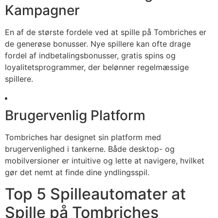
Kampagner
En af de største fordele ved at spille på Tombriches er
de generøse bonusser. Nye spillere kan ofte drage
fordel af indbetalingsbonusser, gratis spins og
loyalitetsprogrammer, der belønner regelmæssige
spillere.
Brugervenlig Platform
Tombriches har designet sin platform med
brugervenlighed i tankerne. Både desktop- og
mobilversioner er intuitive og lette at navigere, hvilket
gør det nemt at finde dine yndlingsspil.
Top 5 Spilleautomater at
Spille på Tombriches