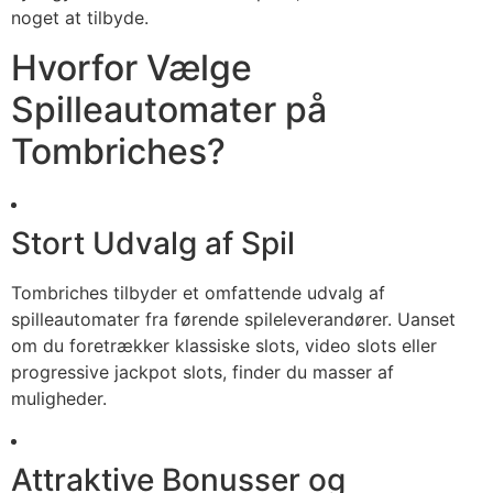
noget at tilbyde.
Hvorfor Vælge
Spilleautomater på
Tombriches?
Stort Udvalg af Spil
Tombriches tilbyder et omfattende udvalg af
spilleautomater fra førende spileleverandører. Uanset
om du foretrækker klassiske slots, video slots eller
progressive jackpot slots, finder du masser af
muligheder.
Attraktive Bonusser og