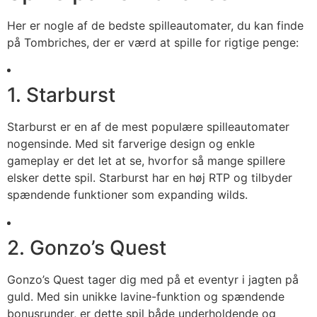
Her er nogle af de bedste spilleautomater, du kan finde
på Tombriches, der er værd at spille for rigtige penge:
1. Starburst
Starburst er en af de mest populære spilleautomater
nogensinde. Med sit farverige design og enkle
gameplay er det let at se, hvorfor så mange spillere
elsker dette spil. Starburst har en høj RTP og tilbyder
spændende funktioner som expanding wilds.
2. Gonzo’s Quest
Gonzo’s Quest tager dig med på et eventyr i jagten på
guld. Med sin unikke lavine-funktion og spændende
bonusrunder, er dette spil både underholdende og