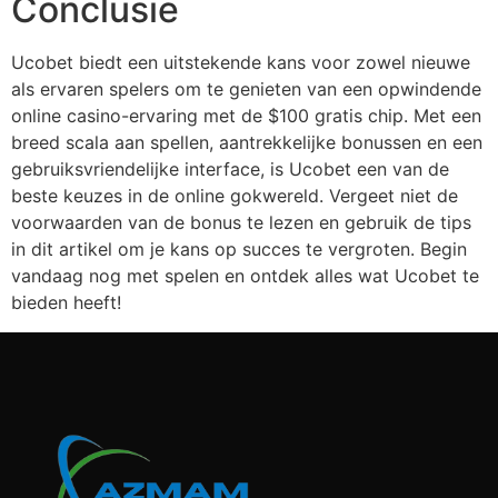
Conclusie
Ucobet biedt een uitstekende kans voor zowel nieuwe
als ervaren spelers om te genieten van een opwindende
online casino-ervaring met de $100 gratis chip. Met een
breed scala aan spellen, aantrekkelijke bonussen en een
gebruiksvriendelijke interface, is Ucobet een van de
beste keuzes in de online gokwereld. Vergeet niet de
voorwaarden van de bonus te lezen en gebruik de tips
in dit artikel om je kans op succes te vergroten. Begin
vandaag nog met spelen en ontdek alles wat Ucobet te
bieden heeft!