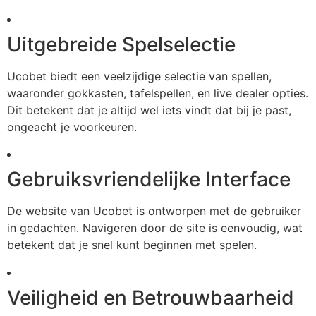
Uitgebreide Spelselectie
Ucobet biedt een veelzijdige selectie van spellen,
waaronder gokkasten, tafelspellen, en live dealer opties.
Dit betekent dat je altijd wel iets vindt dat bij je past,
ongeacht je voorkeuren.
Gebruiksvriendelijke Interface
De website van Ucobet is ontworpen met de gebruiker
in gedachten. Navigeren door de site is eenvoudig, wat
betekent dat je snel kunt beginnen met spelen.
Veiligheid en Betrouwbaarheid