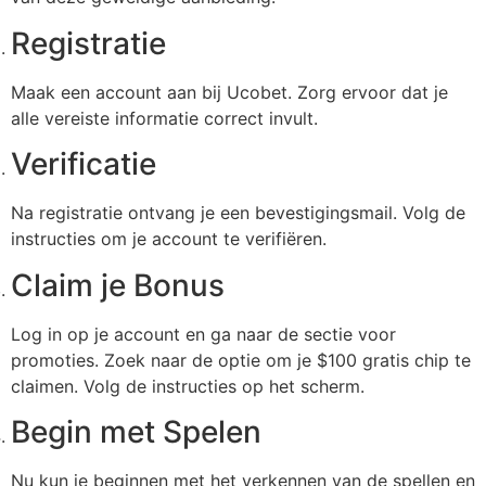
Registratie
Maak een account aan bij Ucobet. Zorg ervoor dat je
alle vereiste informatie correct invult.
Verificatie
Na registratie ontvang je een bevestigingsmail. Volg de
instructies om je account te verifiëren.
Claim je Bonus
Log in op je account en ga naar de sectie voor
promoties. Zoek naar de optie om je $100 gratis chip te
claimen. Volg de instructies op het scherm.
Begin met Spelen
Nu kun je beginnen met het verkennen van de spellen en