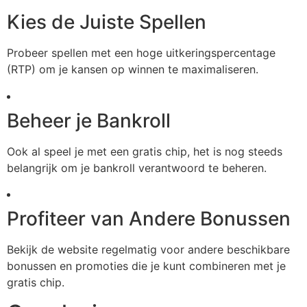
Kies de Juiste Spellen
Probeer spellen met een hoge uitkeringspercentage
(RTP) om je kansen op winnen te maximaliseren.
Beheer je Bankroll
Ook al speel je met een gratis chip, het is nog steeds
belangrijk om je bankroll verantwoord te beheren.
Profiteer van Andere Bonussen
Bekijk de website regelmatig voor andere beschikbare
bonussen en promoties die je kunt combineren met je
gratis chip.